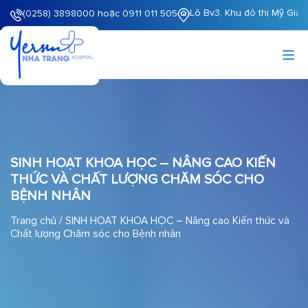
Lô Bv3, Khu đô thị Mỹ Gia
(0258) 3898000 hoặc 0911 011 505
SINH HOẠT KHOA HỌC – NÂNG CAO KIẾN
THỨC VÀ CHẤT LƯỢNG CHĂM SÓC CHO
BỆNH NHÂN
Trang chủ
/
SINH HOẠT KHOA HỌC – Nâng cao Kiến thức và
Chất lượng Chăm sóc cho Bệnh nhân