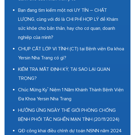
Bạn đang tìm kiếm một nơi UY TÍN – CHẤT
LƯỢNG, cùng với đó là CHI PHÍ HỢP LÝ để Khám
sức khỏe cho bản thân, hay cho cơ quan, doanh
nghiệp của mình?
CHỤP CẮT LỚP VI TÍNH (CT) tại Bệnh viện Đa khoa
Yersin Nha Trang có gì?
KIỂM TRA MẮT ĐỊNH KỲ, TẠI SAO LẠI QUAN
TRỌNG?
Chúc Mừng Kỷ Niệm 1 Năm Khánh Thành Bệnh Viện
Đa Khoa Yersin Nha Trang
HƯỞNG ỨNG NGÀY THẾ GIỚI PHÒNG CHỐNG
BỆNH PHỔI TẮC NGHẼN MẠN TÍNH (20/11/2024)
QĐ công khai điều chỉnh dự toán NSNN năm 2024