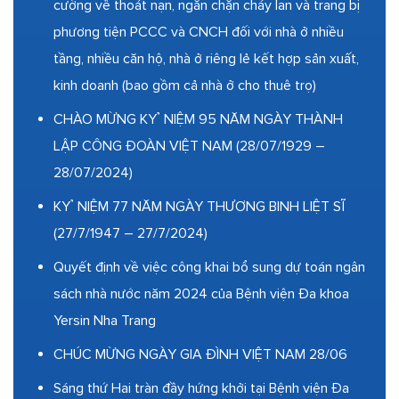
cường về thoát nạn, ngăn chặn cháy lan và trang bị
phương tiện PCCC và CNCH đối với nhà ở nhiều
tầng, nhiều căn hộ, nhà ở riêng lẻ kết hợp sản xuất,
kinh doanh (bao gồm cả nhà ở cho thuê trọ)
CHÀO MỪNG KỶ NIỆM 95 NĂM NGÀY THÀNH
LẬP CÔNG ĐOÀN VIỆT NAM (28/07/1929 –
28/07/2024)
KỶ NIỆM 77 NĂM NGÀY THƯƠNG BINH LIỆT SĨ
(27/7/1947 – 27/7/2024)
Quyết định về việc công khai bổ sung dự toán ngân
sách nhà nước năm 2024 của Bệnh viện Đa khoa
Yersin Nha Trang
CHÚC MỪNG NGÀY GIA ĐÌNH VIỆT NAM 28/06
Sáng thứ Hai tràn đầy hứng khởi tại Bệnh viện Đa