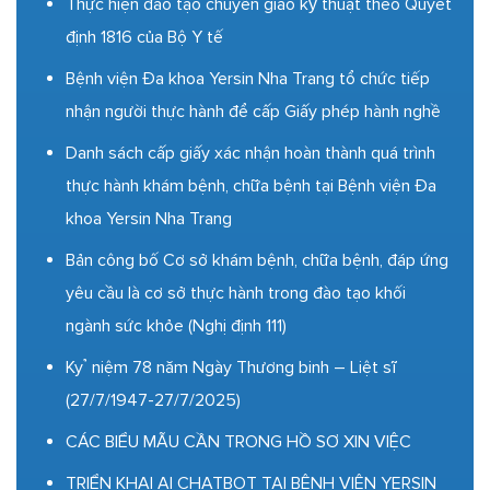
Thực hiện đào tạo chuyển giao kỹ thuật theo Quyết
định 1816 của Bộ Y tế
Bệnh viện Đa khoa Yersin Nha Trang tổ chức tiếp
nhận người thực hành để cấp Giấy phép hành nghề
Danh sách cấp giấy xác nhận hoàn thành quá trình
thực hành khám bệnh, chữa bệnh tại Bệnh viện Đa
khoa Yersin Nha Trang
Bản công bố Cơ sở khám bệnh, chữa bệnh, đáp ứng
yêu cầu là cơ sở thực hành trong đào tạo khối
ngành sức khỏe (Nghị định 111)
Kỷ niệm 78 năm Ngày Thương binh – Liệt sĩ
(27/7/1947-27/7/2025)
CÁC BIỂU MẪU CẦN TRONG HỒ SƠ XIN VIỆC
TRIỂN KHAI AI CHATBOT TẠI BỆNH VIỆN YERSIN