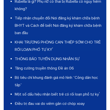
Rubella là gì? Phụ nữ có thai bị Rubella có nguy hiểm
không?
Tiếp nhận chuyển đổi Nơi đăng ký khám chữa bệnh
BHYT và Cách để biết Nơi đăng ký khám chữa bệnh
ban đầu
KHAI TRƯƠNG PHÒNG CAN THIỆP SỚM CHO TRẺ
RỐI LOẠN PHỔ TỰ KỶ
THÔNG BÁO TUYỂN DỤNG NHÂN SỰ
Tăng cường truyền thông Đề án 06
Bộ tiêu chí khung đánh giá mô hình “Công dân học
tập”
Một số dấu hiệu nhận biết trẻ có rối loạn phổ tự kỷ
Điều trị đau vai do viêm gân cơ chóp xoay