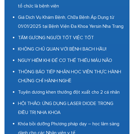
tổ chức là bệnh viện
Giá Dịch Vụ Khám Bệnh, Chữa Bệnh Áp Dụng từ
01/01/2025 tại Bệnh Viện Đa Khoa Yersin Nha Trang
TẤM GƯƠNG NGƯỜI TỐT VIỆC TỐT
KHÔNG CHỦ QUAN VỚI BỆNH BẠCH HẦU!
NGUY HIỂM KHI ĐỂ CƠ THỂ THIẾU MÁU NÃO
THÔNG BÁO TIẾP NHẬN HỌC VIÊN THỰC HÀNH
CHỨNG CHỈ HÀNH NGHỀ
Tuyên dương khen thưởng đột xuất cho 2 cá nhân
HỘI THẢO: ỨNG DỤNG LASER DIODE TRONG
ĐIỀU TRỊ NHA KHOA
Khóa bồi dưỡng Phương pháp dạy – học lâm sàng
dành cho các Nhân viên y tế