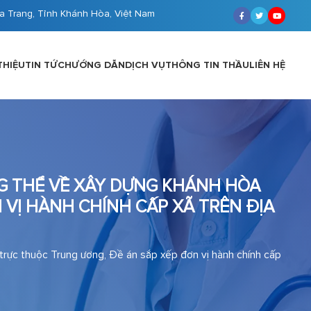
a Trang, Tỉnh Khánh Hòa, Việt Nam
THIỆU
TIN TỨC
HƯỚNG DẪN
DỊCH VỤ
THÔNG TIN THẦU
LIÊN HỆ
NG THỂ VỀ XÂY DỰNG KHÁNH HÒA
VỊ HÀNH CHÍNH CẤP XÃ TRÊN ĐỊA
trực thuộc Trung ương, Đề án sắp xếp đơn vị hành chính cấp