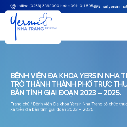
Hotline:
(0258) 3898000 hoặc 0911 011 505
Email:
yersinnha
BỆNH VIỆN ĐA KHOA YERSIN NHA 
TRỞ THÀNH THÀNH PHỐ TRỰC THUỘ
BÀN TỈNH GIAI ĐOẠN 2023 – 2025.
Trang chủ
/
Bệnh viện Đa khoa Yersin Nha Trang tổ chức thự
xã trên địa bàn tỉnh giai đoạn 2023 – 2025.