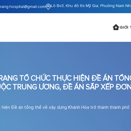
Lô Bv3, Khu đô thị Mỹ Gia, Phường Nam Nh
trang.hospital@gmail.com
GIỚI 
TRANG TỔ CHỨC THỰC HIỆN ĐỀ ÁN TỔ
C TRUNG ƯƠNG, ĐỀ ÁN SẮP XẾP ĐƠN 
c hiện Đề án tổng thể về xây dựng Khánh Hòa trở thành thành phố 