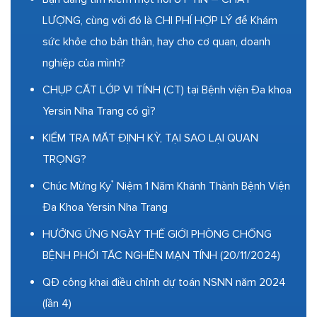
LƯỢNG, cùng với đó là CHI PHÍ HỢP LÝ để Khám
sức khỏe cho bản thân, hay cho cơ quan, doanh
nghiệp của mình?
CHỤP CẮT LỚP VI TÍNH (CT) tại Bệnh viện Đa khoa
Yersin Nha Trang có gì?
KIỂM TRA MẮT ĐỊNH KỲ, TẠI SAO LẠI QUAN
TRỌNG?
Chúc Mừng Kỷ Niệm 1 Năm Khánh Thành Bệnh Viện
Đa Khoa Yersin Nha Trang
HƯỞNG ỨNG NGÀY THẾ GIỚI PHÒNG CHỐNG
BỆNH PHỔI TẮC NGHẼN MẠN TÍNH (20/11/2024)
QĐ công khai điều chỉnh dự toán NSNN năm 2024
(lần 4)