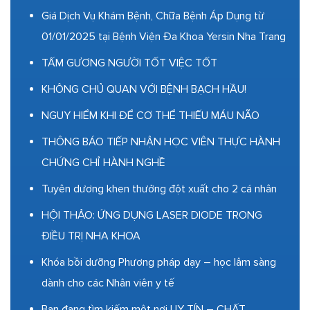
Giá Dịch Vụ Khám Bệnh, Chữa Bệnh Áp Dụng từ
01/01/2025 tại Bệnh Viện Đa Khoa Yersin Nha Trang
TẤM GƯƠNG NGƯỜI TỐT VIỆC TỐT
KHÔNG CHỦ QUAN VỚI BỆNH BẠCH HẦU!
NGUY HIỂM KHI ĐỂ CƠ THỂ THIẾU MÁU NÃO
THÔNG BÁO TIẾP NHẬN HỌC VIÊN THỰC HÀNH
CHỨNG CHỈ HÀNH NGHỀ
Tuyên dương khen thưởng đột xuất cho 2 cá nhân
HỘI THẢO: ỨNG DỤNG LASER DIODE TRONG
ĐIỀU TRỊ NHA KHOA
Khóa bồi dưỡng Phương pháp dạy – học lâm sàng
dành cho các Nhân viên y tế
Bạn đang tìm kiếm một nơi UY TÍN – CHẤT