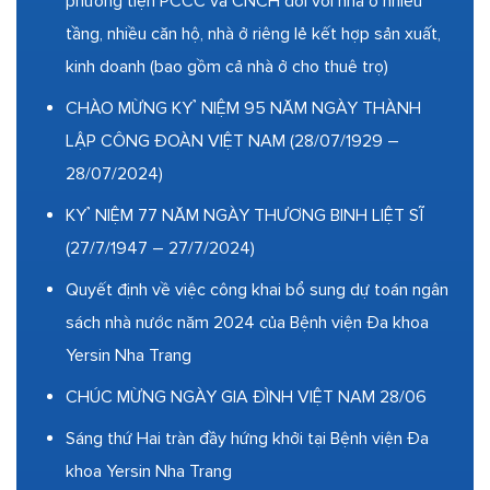
phương tiện PCCC và CNCH đối với nhà ở nhiều
tầng, nhiều căn hộ, nhà ở riêng lẻ kết hợp sản xuất,
kinh doanh (bao gồm cả nhà ở cho thuê trọ)
CHÀO MỪNG KỶ NIỆM 95 NĂM NGÀY THÀNH
LẬP CÔNG ĐOÀN VIỆT NAM (28/07/1929 –
28/07/2024)
KỶ NIỆM 77 NĂM NGÀY THƯƠNG BINH LIỆT SĨ
(27/7/1947 – 27/7/2024)
Quyết định về việc công khai bổ sung dự toán ngân
sách nhà nước năm 2024 của Bệnh viện Đa khoa
Yersin Nha Trang
CHÚC MỪNG NGÀY GIA ĐÌNH VIỆT NAM 28/06
Sáng thứ Hai tràn đầy hứng khởi tại Bệnh viện Đa
khoa Yersin Nha Trang