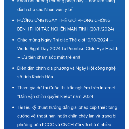
Khóa bồi dưỡng Phương pháp dạy – học lâm sàng
dành cho các Nhân viên y tế
HƯỞNG ỨNG NGÀY THẾ GIỚI PHÒNG CHỐNG
BỆNH PHỔI TẮC NGHẼN MẠN TÍNH (20/11/2024)
Chào mừng Ngày Thị giác Thế giới 10/10/2024 –
World Sight Day 2024 to Prioritise Child Eye Health
– Ưu tiên chăm sóc mắt trẻ em!
Diễn đàn chính địa phương và Ngày Hội công nghệ
số tỉnh Khánh Hòa
Tham gia dự thi Cuộc thi trắc nghiệm trên Internet
“Dân vận chính quyền khéo” năm 2024
Tài liệu kỹ thuật hướng dẫn giải pháp cấp thiết tăng
cường về thoát nạn, ngăn chặn cháy lan và trang bị
phương tiện PCCC và CNCH đối với nhà ở nhiều