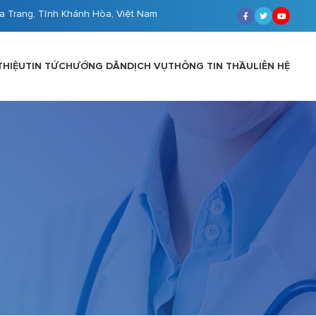
a Trang, Tỉnh Khánh Hòa, Việt Nam
THIỆU
TIN TỨC
HƯỚNG DẪN
DỊCH VỤ
THÔNG TIN THẦU
LIÊN HỆ