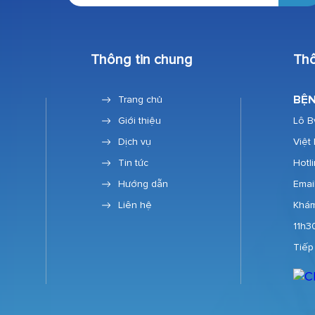
Thông tin chung
Thô
BỆN
Trang chủ
Giới thiệu
Lô B
Dịch vụ
Việt
Tin tức
Hotl
Hướng dẫn
Emai
Liên hệ
Khám
11h3
Tiếp