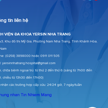
ng tin liên hệ
H VIỆN ĐA KHOA YERSIN NHA TRANG
v3, Khu đô thị Mỹ Gia, Phường Nam Nha Trang, Tỉnh Khánh Hòa,
 Nam
ine:
(0258) 3898000 hoặc 0911 011 505
l: yersinnhatrang.hospital@gmail.com
, chữa bệnh ngoại trú: từ thứ 2 đến thứ 6 (sáng từ 7h00 đến
0, chiều từ 13h30 đến 17h00)
 nhận các trường hợp cấp cứu: 24/24 giờ, 7 ngày/tuần