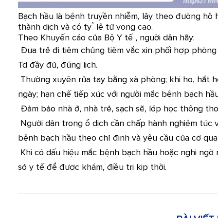
Bạch hầu là bệnh truyền nhiễm, lây theo đường hô h
thành dịch và có tỷ lệ tử vong cao.
Theo Khuyến cáo của Bộ Y tế , người dân hãy:
Đưa trẻ đi tiêm chủng tiêm vắc xin phối hợp phòng
Td đầy đủ, đúng lịch.
Thường xuyên rửa tay bằng xà phòng; khi ho, hắt hơ
ngày; hạn chế tiếp xúc với người mắc bệnh bạch hầ
Đảm bảo nhà ở, nhà trẻ, sạch sẽ, lớp học thông th
Người dân trong ổ dịch cần chấp hành nghiêm túc 
bệnh bạch hầu theo chỉ định và yêu cầu của cơ quan
Khi có dấu hiệu mắc bệnh bạch hầu hoặc nghi ngờ 
sở y tế để được khám, điều trị kịp thời.