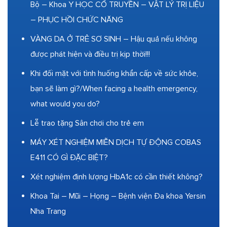
Bộ – Khoa Y HỌC CỔ TRUYỀN – VẬT LÝ TRỊ LIỆU
– PHỤC HỒI CHỨC NĂNG
VÀNG DA Ở TRẺ SƠ SINH – Hậu quả nếu không
được phát hiện và điều trị kịp thời!!!
Khi đối mặt với tình huống khẩn cấp về sức khỏe,
bạn sẽ làm gì?/When facing a health emergency,
what would you do?
Lễ trao tặng Sân chơi cho trẻ em
MÁY XÉT NGHIỆM MIỄN DỊCH TỰ ĐỘNG COBAS
E411 CÓ GÌ ĐẶC BIỆT?
Xét nghiệm định lượng HbA1c có cần thiết không?
Khoa Tai – Mũi – Họng – Bệnh viện Đa khoa Yersin
Nha Trang