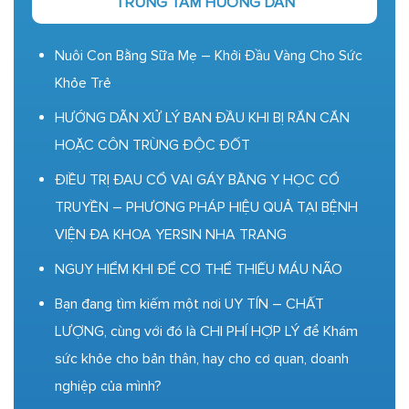
TRUNG TÂM HƯỚNG DẪN
Nuôi Con Bằng Sữa Mẹ – Khởi Đầu Vàng Cho Sức
Khỏe Trẻ
HƯỚNG DẪN XỬ LÝ BAN ĐẦU KHI BỊ RẮN CẮN
HOẶC CÔN TRÙNG ĐỘC ĐỐT
ĐIỀU TRỊ ĐAU CỔ VAI GÁY BẰNG Y HỌC CỔ
TRUYỀN – PHƯƠNG PHÁP HIỆU QUẢ TẠI BỆNH
VIỆN ĐA KHOA YERSIN NHA TRANG
NGUY HIỂM KHI ĐỂ CƠ THỂ THIẾU MÁU NÃO
Bạn đang tìm kiếm một nơi UY TÍN – CHẤT
LƯỢNG, cùng với đó là CHI PHÍ HỢP LÝ để Khám
sức khỏe cho bản thân, hay cho cơ quan, doanh
nghiệp của mình?