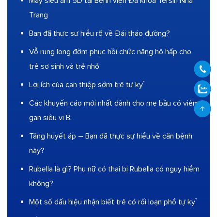
Máy siêu âm 5D tại Bệnh viện Đa khoa Yersin Nha
Trang
Bạn đã thực sự hiểu rõ về Đái tháo đường?
Vỗ rung long đờm phục hồi chức năng hô hấp cho
trẻ sơ sinh và trẻ nhỏ
Lợi ích của can thiệp sớm trẻ tự kỷ
Các khuyến cáo mới nhất dành cho mẹ bầu có viêm
gan siêu vi B.
Tăng huyết áp – Bạn đã thực sự hiểu về căn bệnh
này?
Rubella là gì? Phụ nữ có thai bị Rubella có nguy hiểm
không?
Một số dấu hiệu nhận biết trẻ có rối loạn phổ tự kỷ