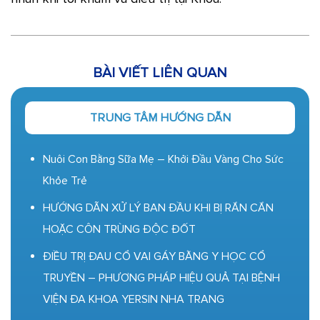
BÀI VIẾT LIÊN QUAN
TRUNG TÂM HƯỚNG DẪN
Nuôi Con Bằng Sữa Mẹ – Khởi Đầu Vàng Cho Sức
Khỏe Trẻ
HƯỚNG DẪN XỬ LÝ BAN ĐẦU KHI BỊ RẮN CẮN
HOẶC CÔN TRÙNG ĐỘC ĐỐT
ĐIỀU TRỊ ĐAU CỔ VAI GÁY BẰNG Y HỌC CỔ
TRUYỀN – PHƯƠNG PHÁP HIỆU QUẢ TẠI BỆNH
VIỆN ĐA KHOA YERSIN NHA TRANG