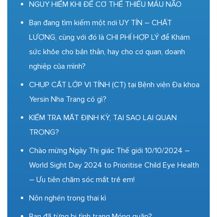
NGUY HIỂM KHI ĐỂ CƠ THỂ THIẾU MÁU NÃO
Bạn đang tìm kiếm một nơi UY TÍN – CHẤT
LƯỢNG, cùng với đó là CHI PHÍ HỢP LÝ để Khám
sức khỏe cho bản thân, hay cho cơ quan, doanh
nghiệp của mình?
CHỤP CẮT LỚP VI TÍNH (CT) tại Bệnh viện Đa khoa
Yersin Nha Trang có gì?
KIỂM TRA MẮT ĐỊNH KỲ, TẠI SAO LẠI QUAN
TRỌNG?
Chào mừng Ngày Thị giác Thế giới 10/10/2024 –
World Sight Day 2024 to Prioritise Child Eye Health
– Ưu tiên chăm sóc mắt trẻ em!
Nôn nghén trong thai kì
Bạn đã từng bị tình trạng Móng quặp?