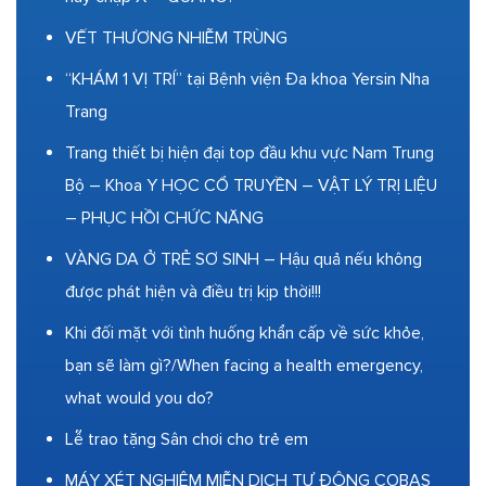
VẾT THƯƠNG NHIỄM TRÙNG
“KHÁM 1 VỊ TRÍ” tại Bệnh viện Đa khoa Yersin Nha
Trang
Trang thiết bị hiện đại top đầu khu vực Nam Trung
Bộ – Khoa Y HỌC CỔ TRUYỀN – VẬT LÝ TRỊ LIỆU
– PHỤC HỒI CHỨC NĂNG
VÀNG DA Ở TRẺ SƠ SINH – Hậu quả nếu không
được phát hiện và điều trị kịp thời!!!
Khi đối mặt với tình huống khẩn cấp về sức khỏe,
bạn sẽ làm gì?/When facing a health emergency,
what would you do?
Lễ trao tặng Sân chơi cho trẻ em
MÁY XÉT NGHIỆM MIỄN DỊCH TỰ ĐỘNG COBAS