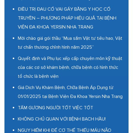
ĐIỀU TRỊ ĐAU CỔ VAI GÁY BẰNG Y HỌC CỔ
TRUYỀN – PHƯƠNG PHÁP HIỆU QUẢ TẠI BỆNH
VIỆN ĐA KHOA YERSIN NHA TRANG
Mời chào giá gói thầu “Mua sắm Vật tư tiêu hao, Vật
tư chấn thương chỉnh hình năm 2025”
Quyết định và Phụ lục xếp cấp chuyên môn kỹ thuật
của các cơ sở khám bệnh, chữa bệnh có hình thức
tổ chức là bệnh viện
Giá Dịch Vụ Khám Bệnh, Chữa Bệnh Áp Dụng từ
01/01/2025 tại Bệnh Viện Đa Khoa Yersin Nha Trang
TẤM GƯƠNG NGƯỜI TỐT VIỆC TỐT
KHÔNG CHỦ QUAN VỚI BỆNH BẠCH HẦU!
NGUY HIỂM KHI ĐỂ CƠ THỂ THIẾU MÁU NÃO