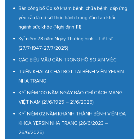
Bản công bố Cơ sở khám bệnh, chữa bệnh, đáp ứng
yêu cầu là cơ sở thực hành trong đào tạo khối
ngành sức khỏe (Nghị định 111)
Kỷ niệm 78 năm Ngày Thương binh – Liệt sĩ
(27/7/1947-27/7/2025)
CÁC BIỂU MẪU CẦN TRONG HỒ SƠ XIN VIỆC
TRIỂN KHAI AI CHATBOT TẠI BỆNH VIỆN YERSIN
NHA TRANG
KỶ NIỆM 100 NĂM NGÀY BÁO CHÍ CÁCH MẠNG
VIỆT NAM (21/6/1925 – 21/6/2025)
KỶ NIỆM 02 NĂM KHÁNH THÀNH BỆNH VIỆN ĐA
KHOA YERSIN NHA TRANG (26/6/2023 –
26/6/2025)