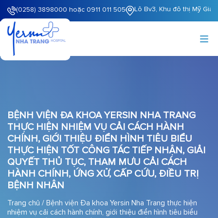
Lô Bv3, Khu đô thị Mỹ Gia
(0258) 3898000 hoặc 0911 011 505
BỆNH VIỆN ĐA KHOA YERSIN NHA TRANG
THỰC HIỆN NHIỆM VỤ CẢI CÁCH HÀNH
CHÍNH, GIỚI THIỆU ĐIỂN HÌNH TIÊU BIỂU
THỰC HIỆN TỐT CÔNG TÁC TIẾP NHẬN, GIẢI
QUYẾT THỦ TỤC, THAM MƯU CẢI CÁCH
HÀNH CHÍNH, ỨNG XỬ, CẤP CỨU, ĐIỀU TRỊ
BỆNH NHÂN
Trang chủ
/
Bệnh viện Đa khoa Yersin Nha Trang thực hiện
nhiệm vụ cải cách hành chính, giới thiệu điển hình tiêu biểu