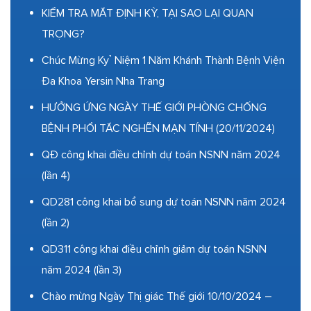
KIỂM TRA MẮT ĐỊNH KỲ, TẠI SAO LẠI QUAN
TRỌNG?
Chúc Mừng Kỷ Niệm 1 Năm Khánh Thành Bệnh Viện
Đa Khoa Yersin Nha Trang
HƯỞNG ỨNG NGÀY THẾ GIỚI PHÒNG CHỐNG
BỆNH PHỔI TẮC NGHẼN MẠN TÍNH (20/11/2024)
QĐ công khai điều chỉnh dự toán NSNN năm 2024
(lần 4)
QD281 công khai bổ sung dự toán NSNN năm 2024
(lần 2)
QD311 công khai điều chỉnh giảm dự toán NSNN
năm 2024 (lần 3)
Chào mừng Ngày Thị giác Thế giới 10/10/2024 –