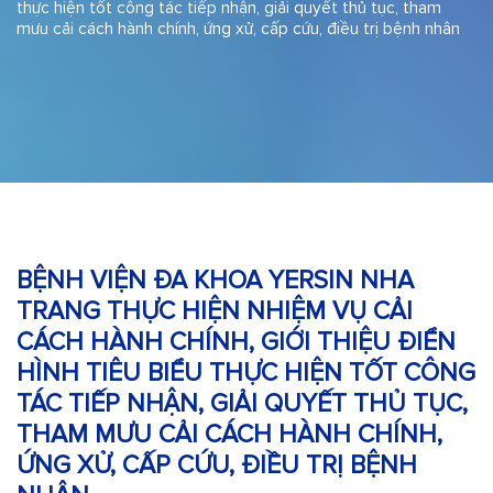
thực hiện tốt công tác tiếp nhận, giải quyết thủ tục, tham
mưu cải cách hành chính, ứng xử, cấp cứu, điều trị bệnh nhân
BỆNH VIỆN ĐA KHOA YERSIN NHA
TRANG THỰC HIỆN NHIỆM VỤ CẢI
CÁCH HÀNH CHÍNH, GIỚI THIỆU ĐIỂN
HÌNH TIÊU BIỂU THỰC HIỆN TỐT CÔNG
TÁC TIẾP NHẬN, GIẢI QUYẾT THỦ TỤC,
THAM MƯU CẢI CÁCH HÀNH CHÍNH,
ỨNG XỬ, CẤP CỨU, ĐIỀU TRỊ BỆNH