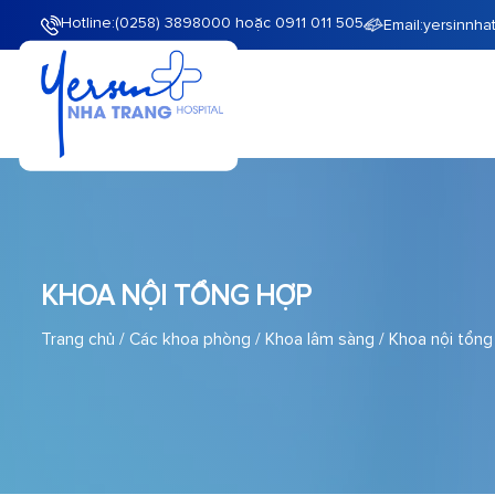
Hotline:
(0258) 3898000 hoặc 0911 011 505
Email:
yersinnha
KHOA NỘI TỔNG HỢP
Trang chủ
/
Các khoa phòng
/
Khoa lâm sàng
/
Khoa nội tổng