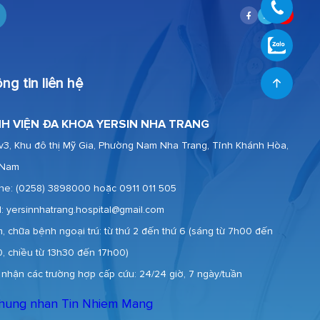
ng tin liên hệ
H VIỆN ĐA KHOA YERSIN NHA TRANG
v3, Khu đô thị Mỹ Gia, Phường Nam Nha Trang, Tỉnh Khánh Hòa,
 Nam
ine:
(0258) 3898000 hoặc 0911 011 505
l: yersinnhatrang.hospital@gmail.com
, chữa bệnh ngoại trú: từ thứ 2 đến thứ 6 (sáng từ 7h00 đến
0, chiều từ 13h30 đến 17h00)
 nhận các trường hợp cấp cứu: 24/24 giờ, 7 ngày/tuần