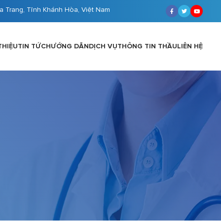
a Trang, Tỉnh Khánh Hòa, Việt Nam
THIỆU
TIN TỨC
HƯỚNG DẪN
DỊCH VỤ
THÔNG TIN THẦU
LIÊN HỆ