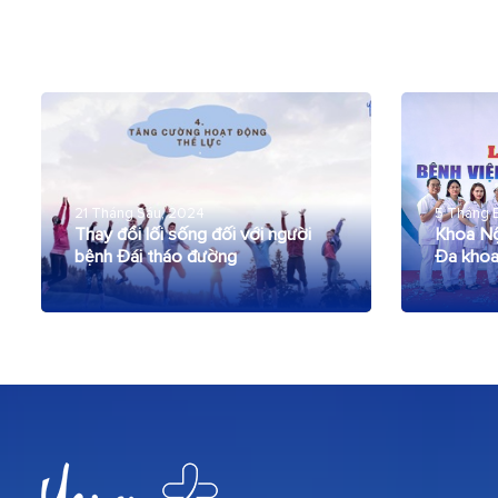
21 Tháng Sáu, 2024
5 Tháng 
Thay đổi lối sống đối với người
Khoa Nộ
bệnh Đái tháo đường
Đa khoa