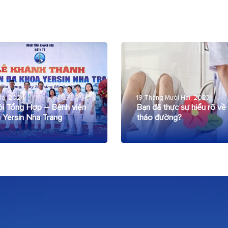
Ba, 2024
19 Tháng Mười Hai, 2023
i Tổng Hợp – Bệnh viện
Bạn đã thực sự hiểu rõ về
 Yersin Nha Trang
tháo đường?