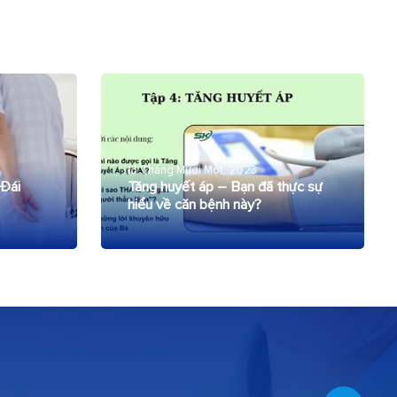
13 Tháng Mười Một, 2023
 Đái
Tăng huyết áp – Bạn đã thực sự
hiểu về căn bệnh này?