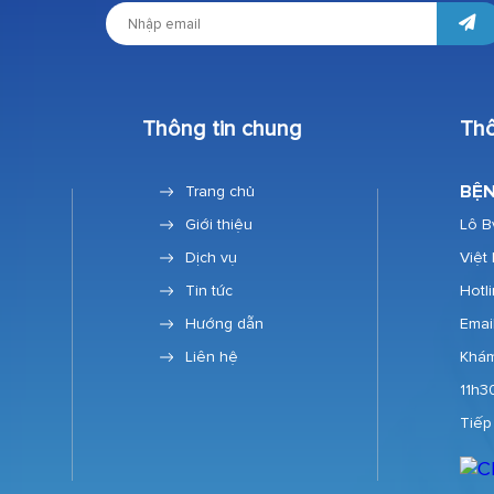
Thông tin chung
Thô
BỆN
Trang chủ
Giới thiệu
Lô B
Dịch vụ
Việt
Tin tức
Hotl
Hướng dẫn
Emai
Liên hệ
Khám
11h3
Tiếp