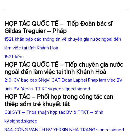
HỢP TÁC QUỐC TẾ – Tiếp Đoàn bác sĩ
Gildas Treguier – Pháp
1521. khẩn báo cáo thông tin về chuyên gia nước ngoài đến
làm việc tại tỉnh Khánh Hoà
1521. kèm
HỢP TÁC QUỐC TẾ – Tiếp
chuyên gia nước
ngoài đến làm việc tại tỉnh Khánh Hoà
210. CV bao cao SNgV, CAT Doan Lappel Phap lam viec BV
tinh, BV Yersin, TT KT.signed.signed.signed
HỢP TÁC – P
hối hợp trong công tác can
thiệp sớm trẻ khuyết tật
Gửi SYT – Thỏa thuận hợp tác BV & TTKT – trình
ký.signed.signed
344-CÔNG VĂN LH BV YERSIN NHA TRANG.signed.signed