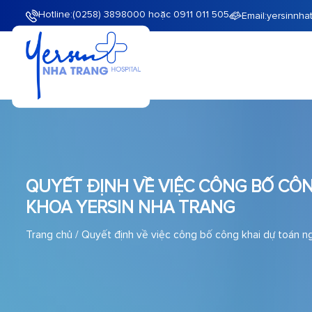
Hotline:
(0258) 3898000 hoặc 0911 011 505
Email:
yersinnha
QUYẾT ĐỊNH VỀ VIỆC CÔNG BỐ CÔ
KHOA YERSIN NHA TRANG
Trang chủ
/
Quyết định về việc công bố công khai dự toán 