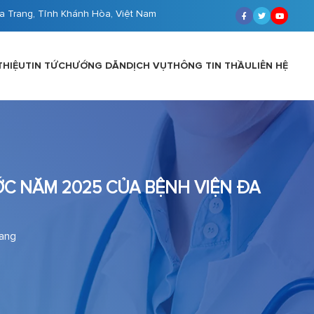
a Trang, Tỉnh Khánh Hòa, Việt Nam
THIỆU
TIN TỨC
HƯỚNG DẪN
DỊCH VỤ
THÔNG TIN THẦU
LIÊN HỆ
C NĂM 2025 CỦA BỆNH VIỆN ĐA
rang