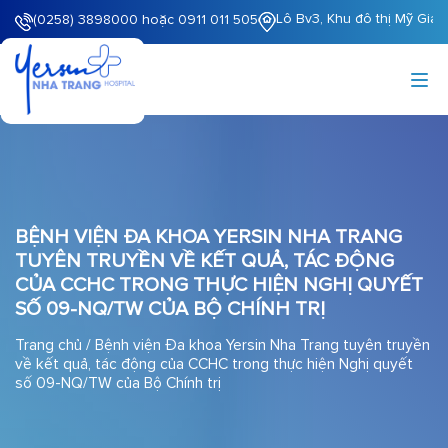
Lô Bv3, Khu đô thị Mỹ Gia
(0258) 3898000 hoặc 0911 011 505
BỆNH VIỆN ĐA KHOA YERSIN NHA TRANG
TUYÊN TRUYỀN VỀ KẾT QUẢ, TÁC ĐỘNG
CỦA CCHC TRONG THỰC HIỆN NGHỊ QUYẾT
SỐ 09-NQ/TW CỦA BỘ CHÍNH TRỊ
Trang chủ
/
Bệnh viện Đa khoa Yersin Nha Trang tuyên truyền
về kết quả, tác động của CCHC trong thực hiện Nghị quyết
số 09-NQ/TW của Bộ Chính trị