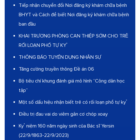
Tiếp nhận chuyển đổi Nơi đăng ký khám chữa bệnh
BHYT và Cách để biết Nơi đăng ký khám chữa bệnh
ban đầu
KHAI TRƯƠNG PHÒNG CAN THIỆP SỚM CHO TRẺ
RỐI LOẠN PHỔ TỰ KỶ
THÔNG BÁO TUYỂN DỤNG NHÂN SỰ
Tăng cường truyền thông Đề án 06
Bộ tiêu chí khung đánh giá mô hình “Công dân học
tập”
Một số dấu hiệu nhận biết trẻ có rối loạn phổ tự kỷ
Điều trị đau vai do viêm gân cơ chóp xoay
Kỷ niệm 160 năm ngày sinh của Bác sĩ Yersin
(22/9/1863-22/9/2023)