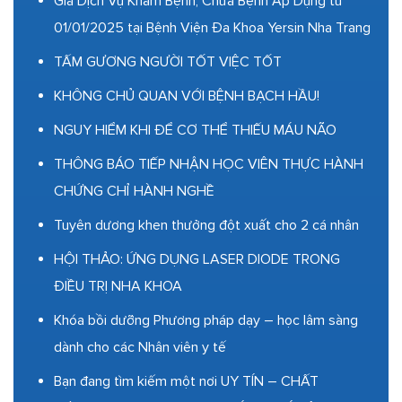
Giá Dịch Vụ Khám Bệnh, Chữa Bệnh Áp Dụng từ
01/01/2025 tại Bệnh Viện Đa Khoa Yersin Nha Trang
TẤM GƯƠNG NGƯỜI TỐT VIỆC TỐT
KHÔNG CHỦ QUAN VỚI BỆNH BẠCH HẦU!
NGUY HIỂM KHI ĐỂ CƠ THỂ THIẾU MÁU NÃO
THÔNG BÁO TIẾP NHẬN HỌC VIÊN THỰC HÀNH
CHỨNG CHỈ HÀNH NGHỀ
Tuyên dương khen thưởng đột xuất cho 2 cá nhân
HỘI THẢO: ỨNG DỤNG LASER DIODE TRONG
ĐIỀU TRỊ NHA KHOA
Khóa bồi dưỡng Phương pháp dạy – học lâm sàng
dành cho các Nhân viên y tế
Bạn đang tìm kiếm một nơi UY TÍN – CHẤT