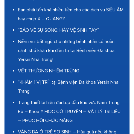
Bạn phải tốn khá nhiều tiền cho các dịch vụ SIÊU ÂM
hay chụp X – QUANG?
“BẢO VỆ SỰ SỐNG: HÃY VỆ SINH TAY”
Niềm vui bất ngờ cho những bệnh nhân có hoàn
cảnh khó khăn khi điều trị tại Bệnh viện Đa khoa
Yersin Nha Trang!
VẾT THƯƠNG NHIỄM TRÙNG
“KHÁM 1 VỊ TRÍ” tại Bệnh viện Đa khoa Yersin Nha
Trang
Trang thiết bị hiện đại top đầu khu vực Nam Trung
Bộ – Khoa Y HỌC CỔ TRUYỀN – VẬT LÝ TRỊ LIỆU
– PHỤC HỒI CHỨC NĂNG
VÀNG DA Ở TRẺ SƠ SINH – Hậu quả nếu không