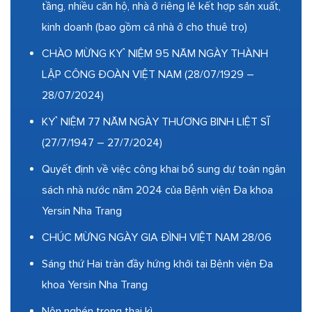
tầng, nhiều căn hộ, nhà ở riêng lẻ kết hợp sản xuất,
kinh doanh (bao gồm cả nhà ở cho thuê trọ)
CHÀO MỪNG KỶ NIỆM 95 NĂM NGÀY THÀNH
LẬP CÔNG ĐOÀN VIỆT NAM (28/07/1929 –
28/07/2024)
KỶ NIỆM 77 NĂM NGÀY THƯƠNG BINH LIỆT SĨ
(27/7/1947 – 27/7/2024)
Quyết định về việc công khai bổ sung dự toán ngân
sách nhà nước năm 2024 của Bệnh viện Đa khoa
Yersin Nha Trang
CHÚC MỪNG NGÀY GIA ĐÌNH VIỆT NAM 28/06
Sáng thứ Hai tràn đầy hứng khởi tại Bệnh viện Đa
khoa Yersin Nha Trang
Nôn nghén trong thai kì