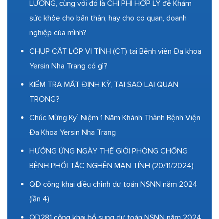
LƯỢNG, cùng với đó là CHI PHÍ HỢP LÝ để Khám
sức khỏe cho bản thân, hay cho cơ quan, doanh
nghiệp của mình?
CHỤP CẮT LỚP VI TÍNH (CT) tại Bệnh viện Đa khoa
Yersin Nha Trang có gì?
KIỂM TRA MẮT ĐỊNH KỲ, TẠI SAO LẠI QUAN
TRỌNG?
Chúc Mừng Kỷ Niệm 1 Năm Khánh Thành Bệnh Viện
Đa Khoa Yersin Nha Trang
HƯỞNG ỨNG NGÀY THẾ GIỚI PHÒNG CHỐNG
BỆNH PHỔI TẮC NGHẼN MẠN TÍNH (20/11/2024)
QĐ công khai điều chỉnh dự toán NSNN năm 2024
(lần 4)
QD281 công khai bổ sung dự toán NSNN năm 2024