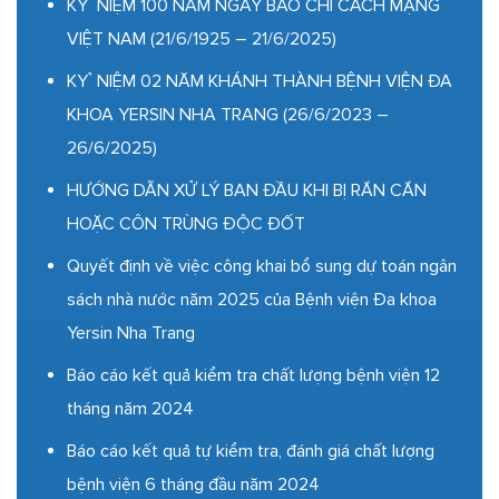
KỶ NIỆM 100 NĂM NGÀY BÁO CHÍ CÁCH MẠNG
VIỆT NAM (21/6/1925 – 21/6/2025)
KỶ NIỆM 02 NĂM KHÁNH THÀNH BỆNH VIỆN ĐA
KHOA YERSIN NHA TRANG (26/6/2023 –
26/6/2025)
HƯỚNG DẪN XỬ LÝ BAN ĐẦU KHI BỊ RẮN CẮN
HOẶC CÔN TRÙNG ĐỘC ĐỐT
Quyết định về việc công khai bổ sung dự toán ngân
sách nhà nước năm 2025 của Bệnh viện Đa khoa
Yersin Nha Trang
Báo cáo kết quả kiểm tra chất lượng bệnh viện 12
tháng năm 2024
Báo cáo kết quả tự kiểm tra, đánh giá chất lượng
bệnh viện 6 tháng đầu năm 2024