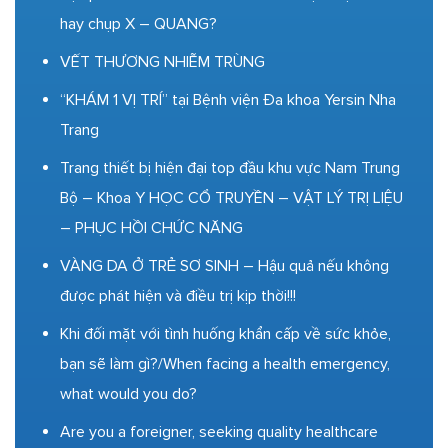
hay chụp X – QUANG?
VẾT THƯƠNG NHIỄM TRÙNG
“KHÁM 1 VỊ TRÍ” tại Bệnh viện Đa khoa Yersin Nha
Trang
Trang thiết bị hiện đại top đầu khu vực Nam Trung
Bộ – Khoa Y HỌC CỔ TRUYỀN – VẬT LÝ TRỊ LIỆU
– PHỤC HỒI CHỨC NĂNG
VÀNG DA Ở TRẺ SƠ SINH – Hậu quả nếu không
được phát hiện và điều trị kịp thời!!!
Khi đối mặt với tình huống khẩn cấp về sức khỏe,
bạn sẽ làm gì?/When facing a health emergency,
what would you do?
Are you a foreigner, seeking quality healthcare