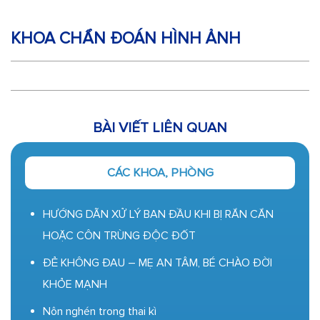
KHOA CHẨN ĐOÁN HÌNH ẢNH
BÀI VIẾT LIÊN QUAN
CÁC KHOA, PHÒNG
HƯỚNG DẪN XỬ LÝ BAN ĐẦU KHI BỊ RẮN CẮN
HOẶC CÔN TRÙNG ĐỘC ĐỐT
ĐẺ KHÔNG ĐAU – MẸ AN TÂM, BÉ CHÀO ĐỜI
KHỎE MẠNH
Nôn nghén trong thai kì