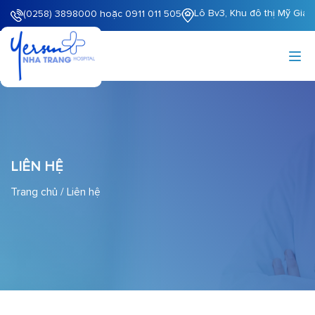
Lô Bv3, Khu đô thị Mỹ Gia
(0258) 3898000 hoặc 0911 011 505
LIÊN HỆ
Trang chủ
/
Liên hệ