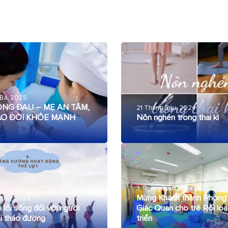
 Ba, 2025
NG ĐAU – MẸ AN TÂM,
21 Tháng Sáu, 2024
ÀO ĐỜI KHỎE MẠNH
Nôn nghén trong thai kì
3 Tháng Sáu, 2024
Mừng Khánh thành Phòng T
 Sáu, 2024
 lối sống đối với người
Giác Quan cho trẻ Rối loạ
i tháo đường
triển