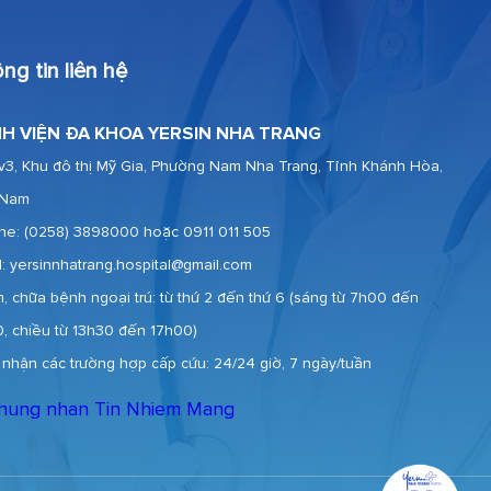
ng tin liên hệ
H VIỆN ĐA KHOA YERSIN NHA TRANG
v3, Khu đô thị Mỹ Gia, Phường Nam Nha Trang, Tỉnh Khánh Hòa,
 Nam
ine:
(0258) 3898000 hoặc 0911 011 505
l: yersinnhatrang.hospital@gmail.com
, chữa bệnh ngoại trú: từ thứ 2 đến thứ 6 (sáng từ 7h00 đến
0, chiều từ 13h30 đến 17h00)
 nhận các trường hợp cấp cứu: 24/24 giờ, 7 ngày/tuần