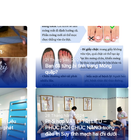
21 Tháng Sáu, 2024
Bạn đã từng bị tình trạng Móng
quặp?
28 Tháng Năm, 2024
rị Liệu
Phối hợp VẬT LÍ TRỊ LIỆU –
n phát
PHỤC HỒI CHỨC NĂNG trong
điều trị Suy tĩnh mạch hai chi dưới