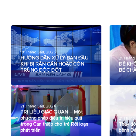
18 Tháng Sáu, 2025
HƯỚNG DẪN XỬ LÝ BAN ĐẦU
21 Tháng
KHI BỊ RẮN CẮN HOẶC CÔN
ĐẺ KHÔ
TRÙNG ĐỘC ĐỐT
BÉ CH
21 Tháng Sáu, 2024
TRỊ LIỆU GIÁC QUAN – Một
phương pháp điều trị hiệu quả
21 Tháng
trong Can thiệp cho trẻ Rối loạn
Thay đổi
phát triển
bệnh Đá