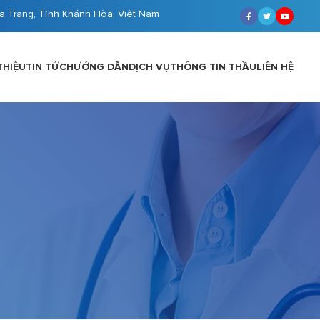
a Trang, Tỉnh Khánh Hòa, Việt Nam
THIỆU
TIN TỨC
HƯỚNG DẪN
DỊCH VỤ
THÔNG TIN THẦU
LIÊN HỆ