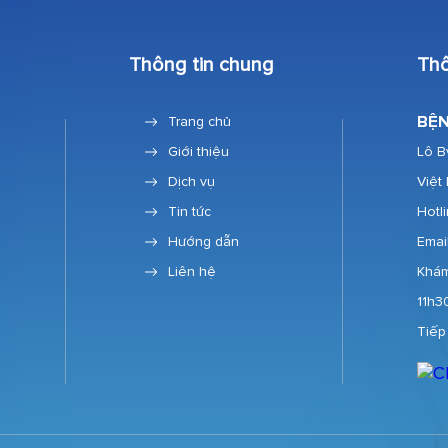
Thông tin chung
Thô
BỆN
Trang chủ
Giới thiệu
Lô B
Dịch vụ
Việt
Tin tức
Hotl
Hướng dẫn
Emai
Liên hệ
Khám
11h3
Tiếp