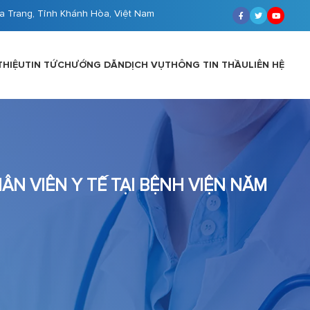
a Trang, Tỉnh Khánh Hòa, Việt Nam
THIỆU
TIN TỨC
HƯỚNG DẪN
DỊCH VỤ
THÔNG TIN THẦU
LIÊN HỆ
ÂN VIÊN Y TẾ TẠI BỆNH VIỆN NĂM