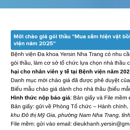
Mời chào giá gói thầu “Mua sắm hiện vật bồi
viện năm 2025”
Bệnh viện Đa khoa Yersin Nha Trang có nhu cầu
gói thầu, làm cơ sở tổ chức lựa chọn nhà thầu 
hại cho nhân viên y tế tại Bệnh viện năm 20
Danh mục mời chào giá đã được phê duyệt của
Biểu mẫu chào giá dành cho nhà thầu (biểu mẫu
Hình thức nộp báo giá
: Bản giấy và File mềm 
Bản giấy: gửi về Phòng Tổ chức – Hành chính,
khu Đô thị Mỹ Gia, phường Nam Nha Trang, tỉ
File mềm: gửi vào email: dieukhanh.yersin@gm