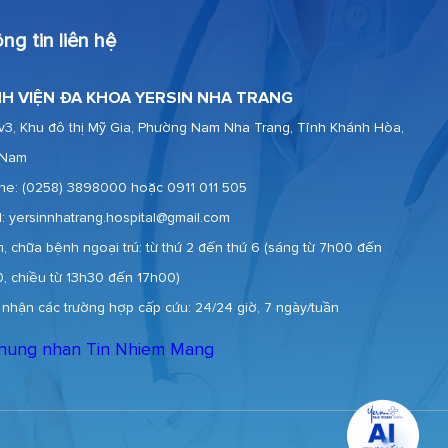
ng tin liên hệ
H VIỆN ĐA KHOA YERSIN NHA TRANG
v3, Khu đô thị Mỹ Gia, Phường Nam Nha Trang, Tỉnh Khánh Hòa,
 Nam
ine:
(0258) 3898000 hoặc 0911 011 505
l: yersinnhatrang.hospital@gmail.com
, chữa bệnh ngoại trú: từ thứ 2 đến thứ 6 (sáng từ 7h00 đến
0, chiều từ 13h30 đến 17h00)
 nhận các trường hợp cấp cứu: 24/24 giờ, 7 ngày/tuần