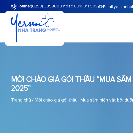
Hotline:
(0258) 3898000 hoặc 0911 011 505
Email:
yersinnha
MỜI CHÀO GIÁ GÓI THẦU “MUA SẮM 
2025”
Trang chủ
/
Mời chào giá gói thầu “Mua sắm hiện vật bồi dưỡ