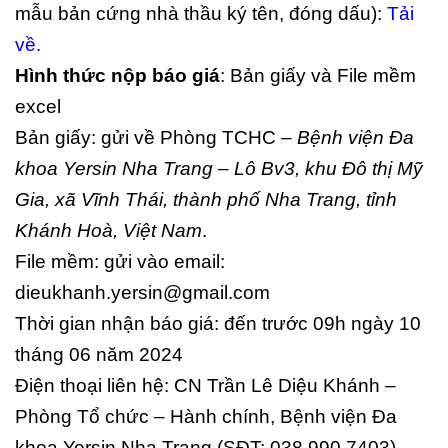
mẫu bản cứng nhà thầu ký tên, đóng dấu):
Tải
về.
Hình thức nộp báo giá
: Bản giấy và File mềm
excel
Bản giấy: gửi về Phòng TCHC –
Bệnh viện Đa
khoa Yersin Nha Trang – Lô Bv3, khu Đô thị Mỹ
Gia, xã Vĩnh Thái, thành phố Nha Trang, tỉnh
Khánh Hoà, Việt Nam
.
File mềm: gửi vào email:
dieukhanh.yersin@gmail.com
Thời gian nhận báo giá: đến trước 09h ngày 10
tháng 06 năm 2024
Điện thoại liên hệ: CN Trần Lê Diệu Khánh –
Phòng Tổ chức – Hành chính, Bệnh viện Đa
khoa Yersin Nha Trang (SĐT: 038 990 7403)